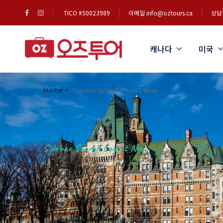
TICO #50023989
이메일 info@oztours.ca
상담전
캐나다
미국
Home
Sidebar Search Layout New
Sidebar Search Layout New