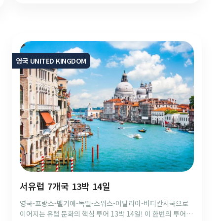
영국 UNITED KINGDOM
서유럽 7개국 13박 14일
영국-프랑스-벨기에-독일-스위스-이탈리아-바티칸시국으로
이어지는 유럽 문화의 핵심 투어 13박 14일! 이 한번의 투어로