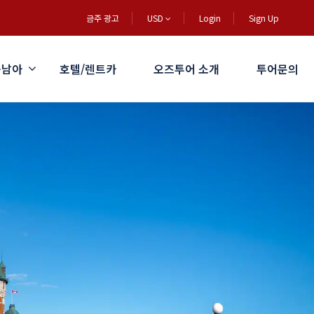
금주 광고
USD
Login
Sign Up
동남아
호텔/렌트카
오즈투어 소개
투어문의