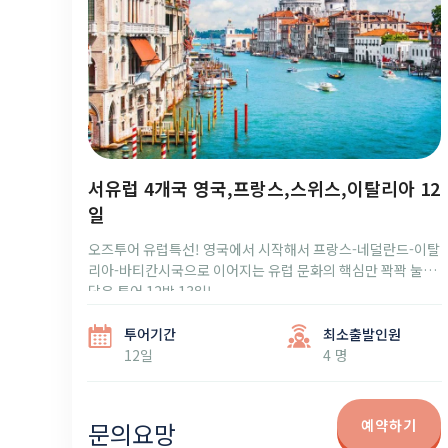
서유럽 4개국 영국,프랑스,스위스,이탈리아 12
일
오즈투어 유럽특선! 영국에서 시작해서 프랑스-네덜란드-이탈
리아-바티칸시국으로 이어지는 유럽 문화의 핵심만 꽉꽉 눌러
담은 투어 12박 13일!
투어기간
최소출발인원
12일
4 명
예약하기
문의요망