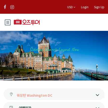
USD
Login
Sign Up
Sidebar Search Layout New
여행일자