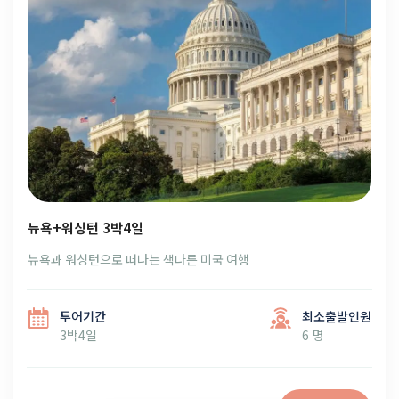
뉴욕+워싱턴 3박4일
뉴욕과 워싱턴으로 떠나는 색다른 미국 여행
투어기간
최소출발인원
3박4일
6 명