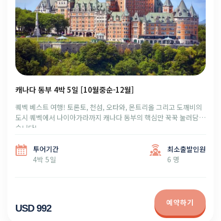
캐나다 동부 4박 5일 [10월중순-12월]
퀘벡 베스트 여행! 토론토, 천섬, 오타와, 몬트리올 그리고 도깨비의
도시 퀘벡에서 나이아가라까지 캐나다 동부의 핵심만 꾹꾹 눌러담았
습니다!
투어기간
최소출발인원
4박 5일
6 명
예약하기
USD 992