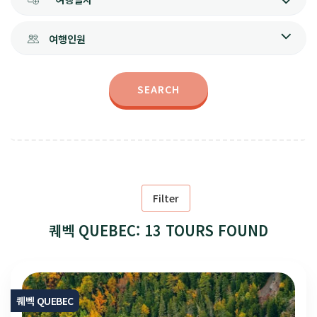
여행인원
SEARCH
Filter
퀘벡 QUEBEC: 13 TOURS FOUND
퀘벡 QUEBEC