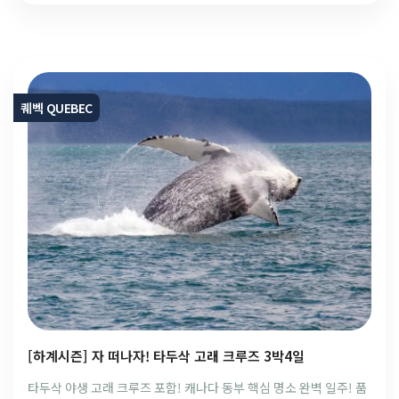
퀘벡 QUEBEC
[하계시즌] 자 떠나자! 타두삭 고래 크루즈 3박4일
타두삭 야생 고래 크루즈 포함! 캐나다 동부 핵심 명소 완벽 일주! 품