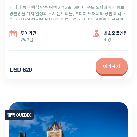
캐나다 동부 핵심 단풍 여행 2박 3일! 캐나다 수도 오타와에서 몽트
랑블랑을 거쳐 열정의 도시 몬트리올, 드라마 도깨비의 낭만 퀘벡 그
리고 사랑의 킹스턴 천섬까지 아름다운 캐나다의 가을을 느껴보세
요!
투어기간
최소출발인원
2박3일
4 명
예약하기
USD 620
퀘벡 QUEBEC