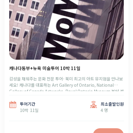
캐나다동부+뉴욕 미술투어 10박 11일
감성을 채워주는 문화 전문 투어- 북미 최고의 아트 뮤지엄을 만나보
세요! 캐나다를 대표하는 Art Gallery of Ontario, National
Gallery of Canada Artworks, Royal Ontario Museum 부터 캐
나다 경제 중심지 토론토와 나이아가라를 지나 코닝 유리 박물관, 뉴
욕의 MOMA, 구겐하임 미술관 그리고 티팹 뉴욕, 프리즈 페어까지
투어기간
최소출발인원
참가하는 기회를 잡으세요.
10박 11일
4 명