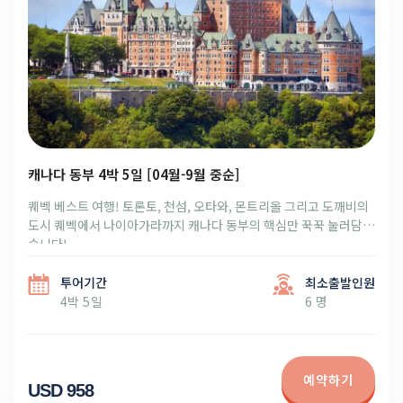
캐나다 동부 4박 5일 [04월-9월 중순]
퀘벡 베스트 여행! 토론토, 천섬, 오타와, 몬트리올 그리고 도깨비의
도시 퀘벡에서 나이아가라까지 캐나다 동부의 핵심만 꾹꾹 눌러담았
습니다!
투어기간
최소출발인원
4박 5일
6 명
예약하기
USD 958