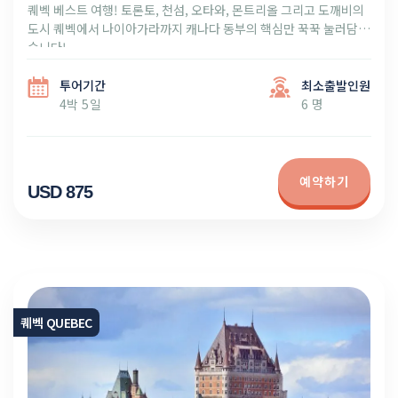
퀘벡 베스트 여행! 토론토, 천섬, 오타와, 몬트리올 그리고 도깨비의
도시 퀘벡에서 나이아가라까지 캐나다 동부의 핵심만 꾹꾹 눌러담았
습니다!
투어기간
최소출발인원
4박 5일
6 명
예약하기
USD 875
퀘벡 QUEBEC