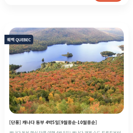
퀘벡 QUEBEC
[단풍] 캐나다 동부 4박5일[9월중순-10월중순]
캐나다 동부 핵심 단풍 여행 4박 5일! 캐나다 경제 수도 토론토부터