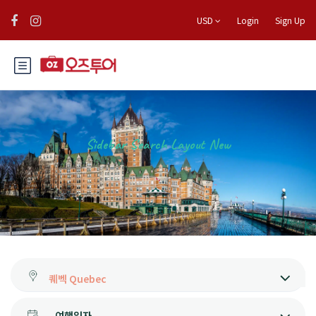
USD
Login
Sign Up
Sidebar Search Layout New
여행일자