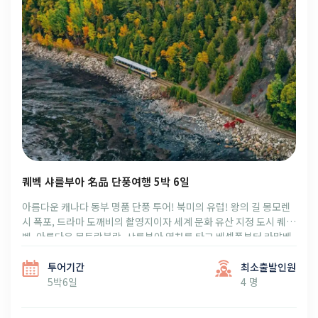
퀘벡 샤를부아 名品 단풍여행 5박 6일
아름다운 캐나다 동부 명품 단풍 투어! 북미의 유럽! 왕의 길 몽모렌
시 폭포, 드라마 도깨비의 촬영지이자 세계 문화 유산 지정 도시 퀘
벡, 아름다운 몽트랑블랑, 샤를부아 열차를 타고 베셍폴부터 라말베
로 이어지는 명품 단풍 라인! 캐나다 수도 오타와에서 킹스턴 천섬으
로 마무리하는 2026 캐나다 동부 명품 단풍 여행!
투어기간
최소출발인원
5박6일
4 명