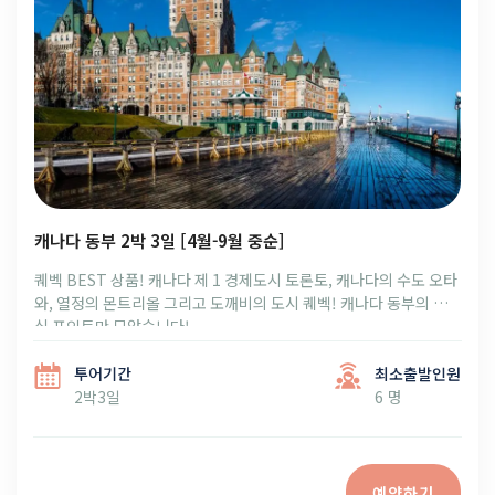
캐나다 동부 2박 3일 [4월-9월 중순]
퀘벡 BEST 상품! 캐나다 제 1 경제도시 토론토, 캐나다의 수도 오타
와, 열정의 몬트리올 그리고 도깨비의 도시 퀘벡! 캐나다 동부의 핵
심 포인트만 모았습니다!
투어기간
최소출발인원
2박3일
6 명
예약하기