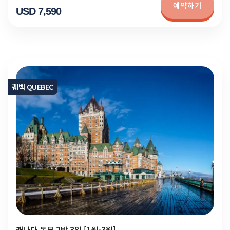
예약하기
USD 7,590
퀘벡 QUEBEC
캐나다 동부 2박 3일 [1월-3월]