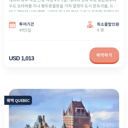
수도 오타와를 지나 몽트랑블랑을 거쳐 열정의 도시 몬트리올, 드라
마 도깨비의 낭만 퀘벡, 사랑의 킹스턴 천섬 그리고 웅장한 자연이 빚
은 나이아가 폭포의 절경까지! 아름다운 캐나다의 가을을 느껴보세
요!
투어기간
최소출발인원
4박5일
4 명
예약하기
USD 1,013
퀘벡 QUEBEC