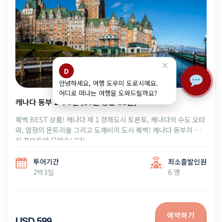
×
D
안녕하세요, 여행 도우미 도로시예요.
어디로 떠나는 여행을 도와드릴까요?
캐나다 동부 2박 3일 [10월 중순-12월]
퀘벡 BEST 상품! 캐나다 제 1 경제도시 토론토, 캐나다의 수도 오타
와, 열정의 몬트리올 그리고 도깨비의 도시 퀘벡! 캐나다 동부의 핵
심 포인트만 모았습니다!
투어기간
최소출발인원
2박3일
6 명
예약하기
USD 599