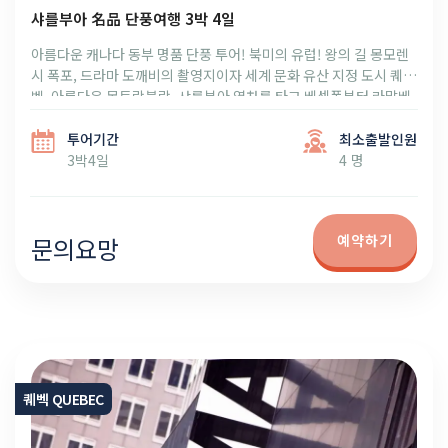
샤를부아 名品 단풍여행 3박 4일
아름다운 캐나다 동부 명품 단풍 투어! 북미의 유럽! 왕의 길 몽모렌
시 폭포, 드라마 도깨비의 촬영지이자 세계 문화 유산 지정 도시 퀘
벡, 아름다운 몽트랑블랑, 샤를부아 열차를 타고 베셍폴부터 라말베
로 이어지는 명품 단풍 라인! 캐나다 수도 오타와에서 킹스턴 천섬으
로 마무리하는 2026 캐나다 동부 명품 단풍 여행!
투어기간
최소출발인원
3박4일
4 명
예약하기
문의요망
퀘벡 QUEBEC