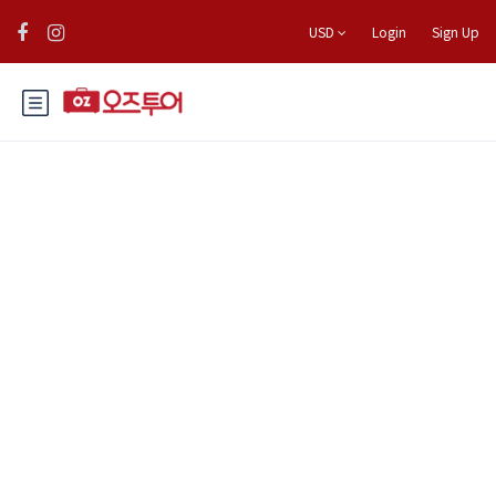
USD
Login
Sign Up
바릴로체 Bariloche