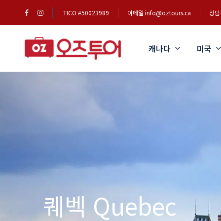
TICO #50023989
이메일 info@oztours.ca
상담전
캐나다
미국
퀘벡 Quebec