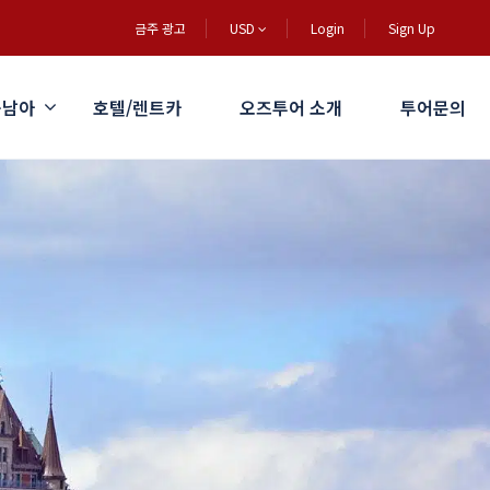
금주 광고
USD
Login
Sign Up
동남아
호텔/렌트카
오즈투어 소개
투어문의