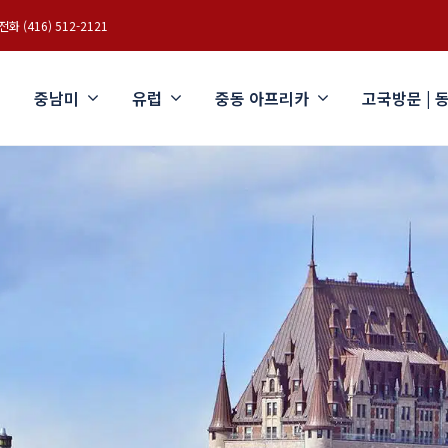
화 (416) 512-2121
중남미
유럽
중동 아프리카
고국방문 | 