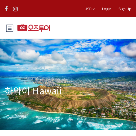
USD
Login
Sign Up
하와이 Hawaii