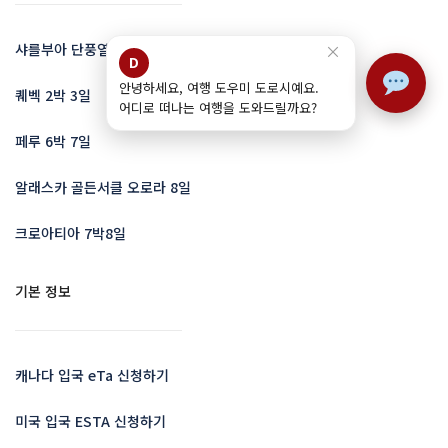
×
샤를부아 단풍열차 5일
D
안녕하세요, 여행 도우미 도로시예요.
퀘벡 2박 3일
어디로 떠나는 여행을 도와드릴까요?
페루 6박 7일
알래스카 골든서클 오로라 8일
크로아티아 7박8일
기본 정보
캐나다 입국 eTa 신청하기
미국 입국 ESTA 신청하기