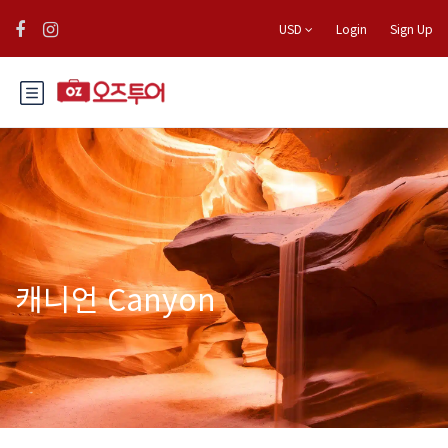
USD
Login
Sign Up
캐니언 Canyon