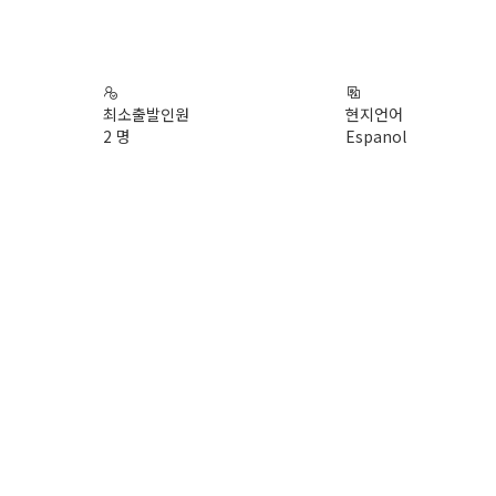
최소출발인원
현지언어
2 명
Espanol