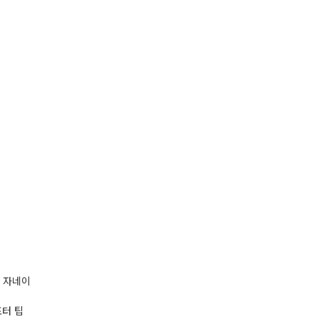
 자네이
포터 팁