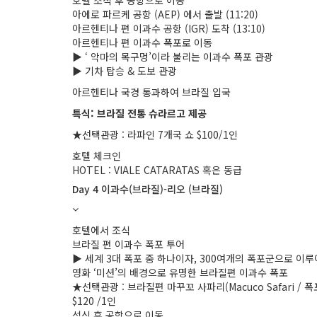
호텔 조식 후 공항으로 이동
아에로 파르케 공항 (AEP) 에서 출발 (11:20)
아르헨티나 편 이과수 공항 (IGR) 도착 (13:10)
아르헨티나 편 이과수 폭포로 이동
▶ ‘ 악마의 목구멍’이라 불리는 이과수 폭포 관광
▶ 기차 탑승 & 도보 관광
아르헨티나 국경 통과하여 브라질 입국
특식: 브라질 전통 슈라르고 제공
★선택관광 : 라파인 7개국 쇼 $100/1인
호텔 체크인
HOTEL : VIALE CATARATAS 혹은 동급
Day 4 이과수(브라질)-리오 (브라질)
호텔에서 조식
브라질 편 이과수 폭포 투어
▶ 세계 3대 폭포 중 하나이자, 300여개의 폭포군으로 이
영화 ‘미션’의 배경으로 유명한 브라질편 이과수 폭포
★선택관광 : 브라질편 마꾸꼬 사파리(Macuco Safari /
$120 /1인
석식 후 공항으로 이동