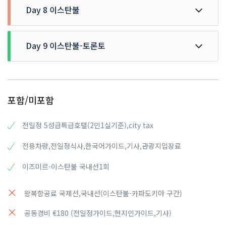
어온 안탈리아 구시가지 로의 관문
붉은색 응회암이 끝없이 펼쳐진 풍경 감상
Day 8 이스탄불
전용차량으로 파묵칼레로 이동(약 4시간 소요)
에페소로 이동(약 3시간 소요)
▶이블리 미나레: 38m 높이의 튀르키예 시대 때의 이슬람
▶사라트르:1 만명이 숨어 살았다는 카파도키아의 지하도시
▶파샤바 계곡:스머프 마을로 불리기도 하는 버섯모양의 바
사원의 첨탑
중 가장 큰 교모의 사라트르 지하도시 관광후 콘야로 이동
위가 유명한 골짜기 파샤바 계곡 우치히사르 성채 지프사파
호텔조식후
리 투어 카파도키아 선택관광 – 지프사파리투어 EUR 90
파묵칼레
▶오래 된 옛날 집과 골목길이 그대로 남아 있는 구 시가지
Day 9 이스탄불-토론토
에페소
이스탄불
▶소요시간: 약 1시간 석식후 호텔 투숙
‘목화의 성’이라는 이름을 지닌, 목화처럼 하얀 석회층의 계
▶지중해 공원 까라알리오 울루 공원 석식 후 호텔 투숙 및
콘야
고대 로마시대의 웅장한 유적들을 지닌 도시
아시아와 유럽의 경계에 자리한 역사와 문화의 도시
단 온천지역
휴식
CROWNE PLAZA HOTEL ★★★★★or same class
호텔 조식 후 이스탄불 국제공항으로 이동
아나톨리아 반도의 동서를 잇는 교통의 요지이자, 이슬람교
이스탄불 국제공항 도착 및 탑승수속
순례자들이 많이 찾는 종교도시
조: 호텔식
중: 현지식 (항아리케밥)
석: 현지식
아르테미스 신전터/ 에페소 유적지/ 셀수스 도서관/ 하드리아
각 지역으로 향발
▶톱카프궁전(내부) /성소피아성당(외관) / 블루모스크(외
포함/미포함
히에라폴리스 유적/파묵칼레 족욕체험
Adonis Antalya ★★★★★or same class
▶메브라나 사원:이슬람 신비주의 종파 수피즘 관련 유물과
누스 신전
관)
대표 학자 루미의 시신이 안치된 곳
각 지역 국제공항 도착 및 지역별로 해산
파묵칼레 노천 족욕체험 히에라폴리스 유적 선택관광 - 파묵
조: 호텔식
중: 현지식 (닭꼬치케밥)
석: 호텔식
▶ 고대 에베소 유적지 (누가의 무덤, 목욕탕, 시장터, 도서
전일정 5성급특급호텔(2인1실기준),city tax
칼레 카트투어 EUR 60
석식 후 호텔 투숙 및 휴식
관, 원형극장)
스폐셜특전 – 보스보러스해협 크루즈 (전세선)
Bair Diamond hotel ★★★★★ or same class
전용차량,전일정식사,한국어가이드,기사,관광지입장료
▶ 아르테미스 신전터 : 고대 세계 7 대 불가사의 중 하나
▶유럽과 아시아를 가르는 보스보러스해협을 따라 이스탄불
파묵칼레 온천 호텔 체험 ♨
조: 호텔식
중: 현지식 (쿄프테,피데)
석: 호텔식
▶ 아고라, 교회터, 오데온 원형극장⑨ 로마시대의 유적지 관
여러 명소를 둘러보는 크루즈 투어
이즈미르-이스탄불 국내선1회
람 셀수스 도서관 하드리아누스 신전 아르테미스 신전터⑨
※파묵칼레 주변 카라하이트 온천수 마을에 위치한 온천 호
관광후
텔 중 최고로 손꼽히는 호텔
왕복항공료 국제선,국내선(이스탄불-카파도키아 구간)
석식후 호텔투숙 및 휴식
※ 수영복,수영모자, 샌들을 준비하여 주세요.
공동경비 €180 (전일정가이드,현지인가이드,기사)
이즈미르 공항으로 이동 이즈미르 출발/이스탄불 향발