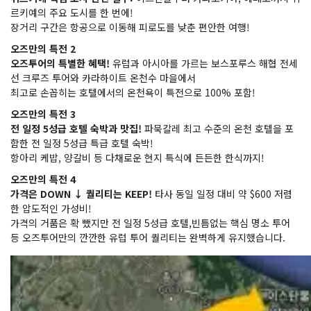
르키예의 주요 도시를 한 번에!
장거리 구간은 항공으로 이동해 피로도를 낮춘 편안한 여행!
오즈만의
특전 2
오즈투어의
특별한
혜택!
유럽과 아시아를 가르는 보스포루스 해협 전세
선 크루즈 투어와 카라하이트 온천수 마을에서
최고로 손꼽히는 호텔에서의 온천욕이 특전으로 100% 포함!
오즈만의
특전 3
전
일정 5
성급
호텔
숙박과
맛집!
파묵칼레 최고 수준의 온천 호텔을 포
함한 전 일정 5성급 특급 호텔 숙박!
항아리 케밥, 양갈비 등 다채로운 현지 특식에 든든한 한식까지!
오즈만의
특전 4
가격은 DOWN ↓
퀄리티는 KEEP!
타사 동일 일정 대비 약 $600 저렴
한 압도적인 가성비!
가격의 거품은 확 뺐지만 전 일정 5성급 호텔,빈틈없는 핵심 명소 투어
등 오즈투어만의 깐깐한 유럽 투어 퀄리티는 완벽하게 유지했습니다.