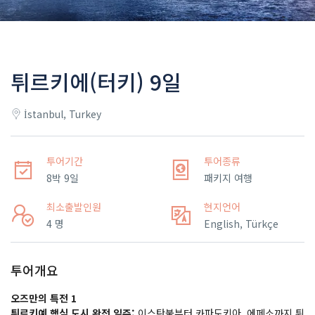
튀르키에(터키) 9일
İstanbul, Turkey
투어기간
투어종류
8박 9일
패키지 여행
최소출발인원
현지언어
4 명
English, Türkçe
투어개요
오즈만의
특전 1
튀르키예
핵심
도시
완전 일주:
이스탄불부터 카파도키아, 에페소까지 튀