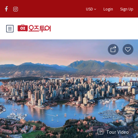
USD
Login
Sign Up
Tour Video