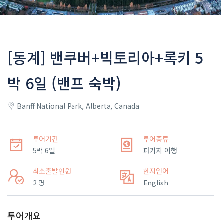
[동계] 밴쿠버+빅토리아+록키 5
박 6일 (밴프 숙박)
Banff National Park, Alberta, Canada
투어기간
투어종류
5박 6일
패키지 여행
최소출발인원
현지언어
2 명
English
투어개요