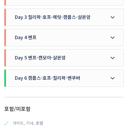
호텔 조식 후 출발
Day 3 칠리왁-호프-메릿-캠룹스-살몬암
페리 탑승 : Tsawwassen 터미널 출발 Swartz Bay 터미널
도착
▶북아메리카의 서해안에서 가장 큰 섬, 밴쿠버 섬 도착 및
호텔 출발
관광
Day 4 벤프
▶ UNESCO 지정 세계문화유산인 록키산맥을 향해 출발
- 이너하버 전망의 영국풍 럭셔리 호텔, 빅토리아 엠프레스
- 전형적인 캐나다의 농촌 풍경을 감상할 수 있는 칠리왁 경
호텔 관광
유
호텔 출발
- 빅토리아의 랜드마크, 빅토리아 BC주 의사당 관광
- 예전 희망의 도시이자 Gold Rush의 거점 도시 호프 경유
Day 5 밴프-캔모아-살몬암
▶ 세계 10대 절경 중 하나인 레이크 루이스 호수 관광
- 밴쿠버 섬의 보석, 빅토리아 이너하버(항구) 관광
- 컨츄리 음악의 향기를 느낄 수 있는 사막지역 메릿 경유
▶ 세계적으로 유명한 샤토 레이크 루이스 호텔 관광
★선택관광: 부차드 가든
- 목재의 도시이자 내륙 교통의 중심지 캠룹스 경유
★선택관광: 록키 헬기투어 (C$190 세금포함가)
"October 1–31
호텔 조식 후 출발
▶ 살몬암 도착 및 호텔 휴식
▶ 밴프 시내 관광 및 호텔 휴식
Adult (18+) $34.45 Youth (13–17) $17.23 Child (5–12)
Day 6 캠룹스-호프-칠리왁-밴쿠버
▶ 록키 최고의 아름다움을 자랑하는 밴프 국립공원 도착
HOTEL : Comfort Inn & Suites (Salmon Arm) 또는 동
HOTEL : Banff Elk + Avenue Hotel 또는 동급
$3.00
★선택관광: 밴프 설퍼산 곤돌라 (성인 C$80, 소인(6-15)
급
November 1–30
C$50 (세금 포함가))
조: 밀플랜 또는 자유식(불포함)
호텔 출발
조: 호텔식
Adult (18+) $26.80 Youth (13–17) $13.40 Child (5–12)
♣장수마을로 알려진 캔모어에서 알버타주 유명 특산품점 방
중: 자유식(불포함)
- 목재의 도시이자 내륙 교통의 중심지 캠룹스 경유
중: 밀플랜 또는 자유식(불포함)
$3.00
문 및 쇼핑♣
석: 자유식(불포함)
▶ 해발 1200미터 하이 마운틴 하이웨이를 따라 호프에 도착
석: 밀플랜 또는 자유식(불포함)
1 April ~ 31 May (Spring 2025)
포함/미포함
▶ 캐나다 최초의 그랜드 철도 호텔인 밴프 스프링스 호텔 관
후 중식
Adult (18+) $39.50 / Youth (13–17) $19.75 / Child (5–
광
- 전형적인 캐나다의 농촌 풍경을 감상할 수 있는 칠리왁 경
12) $3.00
▶ 보우 강 관광
유
가이드, 기사, 호텔
1 December ~ 6 January 2026 (Christmas Season
마릴린 먼로가 출연한 영화 ‘돌아오지 않는 강’의 촬영지