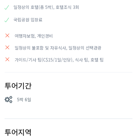
▶ 밴쿠버 도착
2025) / 25 December - Closed
과거 빙하로 인해 침식된 큰 강 계곡에 위치한 보우 폭포
일정상의 호텔(총 5박), 호텔조식 3회
Adult (18+) $39.50 / Youth (13–17) $19.75 / Child (5–
조: 호텔식
▶ 요호 국립공원
12) $5.00"
중: 밀플랜 또는 자유식(불포함)
록키를 여행하시면서 꼭 다녀와야 할 곳
국립공원 입장료
페리 탑승 : Swartz Bay 터미널 출발 Tsawwassen 터미널
살몬암 도착, 호텔 투숙 및 휴식
도착
HOTEL : Comfort Inn & Suites (Salmon Arm) 또는 동
호텔 투숙 및 휴식
여행자보험, 개인경비
급
HOTEL : Comfort Inn & Suites (Surrey) 또는 동급
조: 자유식(불포함)
일정상의 불포함 및 자유식사, 일정상의 선택관광
조: 호텔식
중: 자유식(불포함)
중: 자유식(불포함)
석: 밀플랜 또는 자유식(불포함)
가이드/기사 팁(C$15/1일/인당), 식사 팁, 호텔 팁
석: 자유식(불포함)
투어기간
5박 6일
투어지역